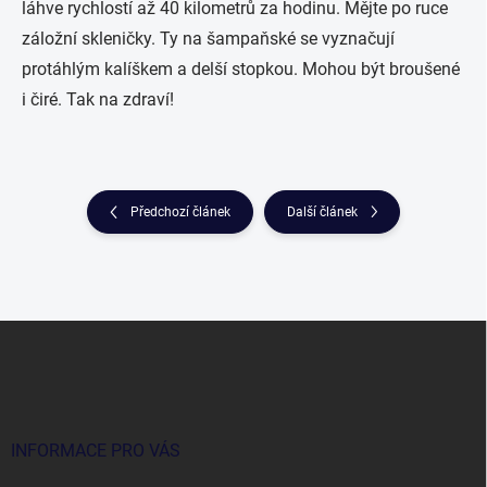
láhve rychlostí až 40 kilometrů za hodinu. Mějte po ruce
záložní skleničky. Ty na šampaňské se vyznačují
protáhlým kalíškem a delší stopkou. Mohou být broušené
i čiré. Tak na zdraví!
Předchozí článek
Další článek
Z
á
p
a
t
í
INFORMACE PRO VÁS