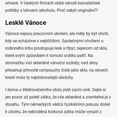
ohrané. V českých firmách stálé vévodí kancelářské
potřeby s lahvemi alkoholu. Pro
č
nebýt originální?!
Lesklé Vánoce
Vánoce nejsou pracovním úkolem, ale měly by být chvílí,
kdy se scházíme s nejbližšími. Společnými chvílemi u
rodinného krbu prostupuje lesk a třpyt, nejenom od skla,
které svým způsobem k tomuto svátku patří. Na
stromečku visí skleněn
é
vánoční ozdoby, nad okny
přesahují přimrzl
é
rampouchy
čist
é
jako sklo, na oknech
kreslí mráz ty nejdokonalejší obrázky.
I doma u štědrovečerního stolu jistě zazní cink. Dejte si
jen pozor, až poletí zátka, že vše skleněné a zranitelné je z
dosahu. Tým německých vědců fyzikálními pokusy došel
k závěru, že nebrzděná korková zátka může vyrazit z