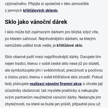
v
ýjimečn
é
ho. P
řipijte si společně v t
é
to atmosf
éře
z jemný
ch
k
řišťálových sklenic
.
Sklo jako vánoční dárek
I sklo může být zajímavým dárkem pro blízké, když víte,
po kterém sáhnout. Nejvhodnějším dárkem, se kterým
nemůž
ete ud
ělat krok vedle, je
křišťálov
é
sklo
.
Sklo obecně patří mezi nejpříhodnější dárky. Darujete tím
nejen tradici, kterou v sobě česk
é
sklo nese již po staletí,
ale symbolizujete jím i svědomitost, preciznost a poctivou
a č
istou pr
áci, kterou v sobě křišťálov
é
sklo zrcadlí. Pokud
tedy plánujete
realizaci vánoční firemní akce
a chcete její
účastníky obdarovat, tak myslete prakticky a nekupujte
svý
m partner
ů
m neu
žitečn
é
vánoční dárky. Nedarujte jim
zbytečnosti, na kter
é
se bude jen prášit, případně jsou už