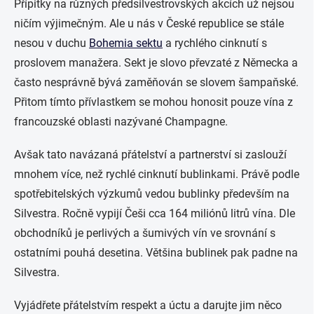
Přípitky na různých předsilvestrovských akcích už nejsou
ničím výjimečným. Ale u nás v České republice se stále
nesou v duchu
Bohemia sektu
a rychlého cinknutí s
proslovem manažera. Sekt je slovo převzaté z Německa a
často nesprávně bývá zaměňován se slovem šampaňské.
Přitom tímto přívlastkem se mohou honosit pouze vína z
francouzské oblasti nazývané Champagne.
Avšak tato navázaná přátelství a partnerství si zaslouží
mnohem více, než rychlé cinknutí bublinkami. Právě podle
spotřebitelských výzkumů vedou bublinky především na
Silvestra. Ročně vypijí Češi cca 164 miliónů
litr
ů ví
na.
Dle
obchodníků je perlivých a šumivých vín ve srovnání s
ostatními pouhá desetina. Většina bublinek pak padne na
Silvestra.
Vyjádřete přátelstvím respekt a úctu a darujte jim ně
co