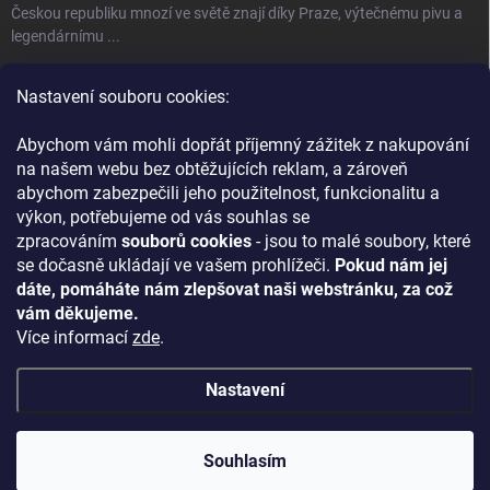
Českou republiku mnozí ve světě znají díky Praze, výtečnému pivu a
legendárnímu ...
Úspěch jménem Bohemia Crystal
Nastavení souboru cookies:
Fenomén Bohemia Crystal sklo Bohemia Crystal, neboli český křišťál,
se používá ...
Abychom vám mohli dopřát příjemný zážitek z nakupování
na našem webu bez obtěžujících reklam, a zároveň
abychom zabezpečili jeho použitelnost, funkcionalitu a
KONTAKT
výkon, potřebujeme od vás souhlas se
zpracováním
souborů cookies
- jsou to malé soubory, které
+420 727 837 524
se dočasně ukládají ve vašem prohlížeči.
Pokud nám jej
Náš Facebook
dáte, pomáháte nám zlepšovat naši webstránku, za což
vám děkujeme.
ontecrystal
Více informací
zde
.
Nastavení
Copyright 2026
ONTE CRYSTAL
. Všechna práva vyhrazena.
Upravit
nastavení cookies
Souhlasím
Vytvořil Shoptet