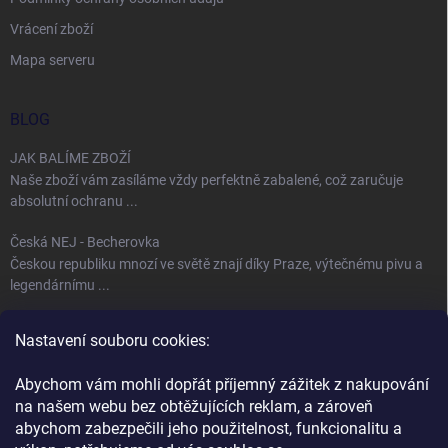
Vrácení zboží
Mapa serveru
BLOG
JAK BALÍME ZBOŽÍ
Naše zboží vám zasíláme vždy perfektně zabalené, což zaručuje
absolutní ochranu ...
Česká NEJ - Becherovka
Českou republiku mnozí ve světě znají díky Praze, výtečnému pivu a
legendárnímu ...
Úspěch jménem Bohemia Crystal
Nastavení souboru cookies:
Fenomén Bohemia Crystal sklo Bohemia Crystal, neboli český křišťál,
se používá ...
Abychom vám mohli dopřát příjemný zážitek z nakupování
na našem webu bez obtěžujících reklam, a zároveň
abychom zabezpečili jeho použitelnost, funkcionalitu a
KONTAKT