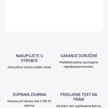
Skleničky na šampaňské mají objem 150 ml. Jedná se české ručně
broušené sklo, které lze taktéž doplnit o pískování textu.
DETAILNÍ INFORMACE
ZEPTAT SE
NAKUPUJETE U
GARANCE DORUČENÍ
VÝROBCE
Perfektně balíme, zaručujeme
nepoškozené doručení.
Jsme přímý výrobci našeho zboží.
DOPRAVA ZDARMA
PÍSKUJEME TEXT NA
PŘÁNÍ
Doprava při nákupu nad 2.999 Kč
zdarma.
Na přání vám vypískujeme text na