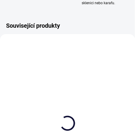
sklenici nebo karafu.
Související produkty
VHODNÉ K PÍSKOVÁNÍ
DO VÝROBY
SKLADEM
(>5 KS)
(>5 KS)
Pískování textu nebo
Bohemia Sekt Demi Sec
loga na přání
se skleničkami 150ml,
Mašle
400 Kč
1 448 Kč