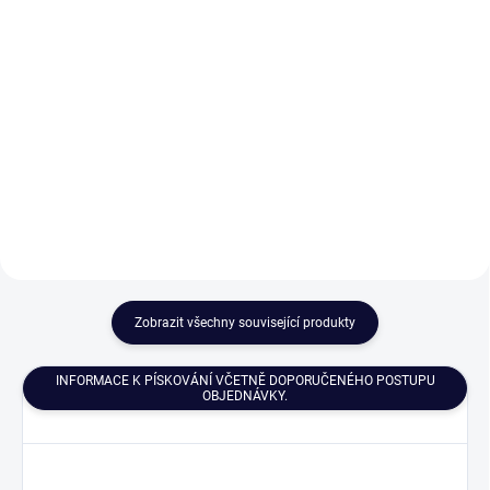
od
Detail
Detail
Proměňte univerzální dárek z
českého křišťálu v originál s
Skleničky na šampaňské s lahví
jedinečným a osobním vzkazem.
Bohemia Sektu jsou baleny v
Pískování textu nebo loga
luxusní dárkové kazetě. Každý set
pozvedne váš dar na vyšší
obsahuje 2, 4 nebo 6 sklenic na
úroveň.
šampaňské. Set lze zakoupit i bez
láhve...
Zobrazit všechny související produkty
INFORMACE K PÍSKOVÁNÍ VČETNĚ DOPORUČENÉHO POSTUPU
OBJEDNÁVKY.