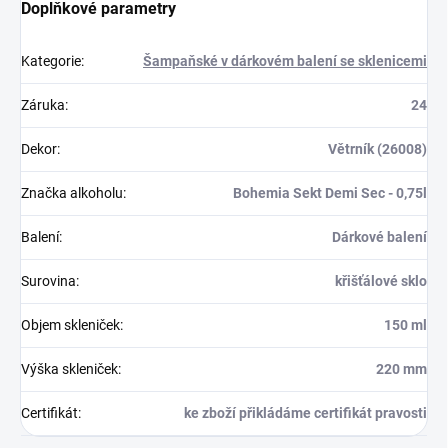
Doplňkové parametry
Kategorie
:
Šampaňské v dárkovém balení se sklenicemi
Záruka
:
24
Dekor
:
Větrník (26008)
Značka alkoholu
:
Bohemia Sekt Demi Sec - 0,75l
Balení
:
Dárkové balení
Surovina
:
křišťálové sklo
Objem skleniček
:
150 ml
Výška skleniček
:
220 mm
Certifikát
:
ke zboží přikládáme certifikát pravosti