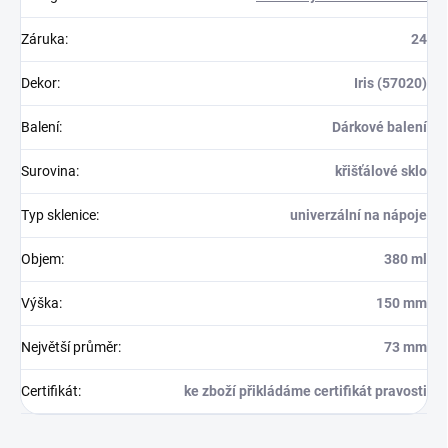
Záruka
:
24
Dekor
:
Iris (57020)
Balení
:
Dárkové balení
Surovina
:
křišťálové sklo
Typ sklenice
:
univerzální na nápoje
Objem
:
380 ml
Výška
:
150 mm
Největší průměr
:
73 mm
Certifikát
:
ke zboží přikládáme certifikát pravosti