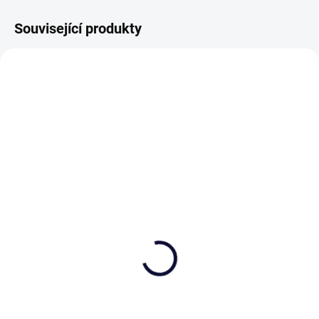
Související produkty
VHODNÉ K PÍSKOVÁNÍ
SKLADEM
SKLADEM
(>5 KS)
(>5 KS)
Bohemia sklenice na
Bohemia sklenice na
vodu 350ml, Větrník
vodu 350ml, Kometa
1 119 Kč
1 176 Kč
od
od
Detail
Detail