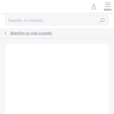
Přejít
na
obsah
Hledat
Skleničky na vodu a nealko
Neohodnoceno
Podrobnosti hodnocení
ZNAČKA:
ONTE CRYSTAL