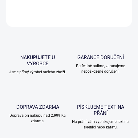
dárkové balení. Sklenice jsou k dostání v sadě po 2 či 6ks.
ZEPTAT SE
NAKUPUJETE U
GARANCE DORUČENÍ
VÝROBCE
Perfektně balíme, zaručujeme
nepoškozené doručení.
Jsme přímý výrobci našeho zboží.
DOPRAVA ZDARMA
PÍSKUJEME TEXT NA
PŘÁNÍ
Doprava při nákupu nad 2.999 Kč
zdarma.
Na přání vám vypískujeme text na
sklenici nebo karafu.