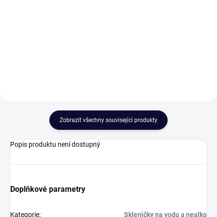
Sada sklenic na vodu z českého
Sklenice na nealko z českého
skla, kterou oceníte každý den.
křišťálového skla ocení každá
Sklenice mají dostatečný objem
domácnost. Sklenice mají objem
360 ml.Sklenice byly vyrobeny z
350 ml a ručně broušený
bezolovnatého křišťálu.
dekor.Sklenice na nealko lze
Samozřejmostí je také ručně...
použít taktéž na limonádu,...
Zobrazit všechny související produkty
Popis produktu není dostupný
Doplňkové parametry
Kategorie
:
Skleničky na vodu a nealko