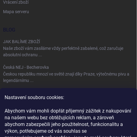
Vrácení zboží
Mapa serveru
BLOG
JAK BALÍME ZBOŽÍ
Naše zboží vám zasíláme vždy perfektně zabalené, což zaručuje
absolutní ochranu ...
Česká NEJ - Becherovka
Českou republiku mnozí ve světě znají díky Praze, výtečnému pivu a
legendárnímu ...
Úspěch jménem Bohemia Crystal
Nastavení souboru cookies:
Fenomén Bohemia Crystal sklo Bohemia Crystal, neboli český křišťál,
se používá ...
Abychom vám mohli dopřát příjemný zážitek z nakupování
na našem webu bez obtěžujících reklam, a zároveň
abychom zabezpečili jeho použitelnost, funkcionalitu a
KONTAKT
výkon, potřebujeme od vás souhlas se