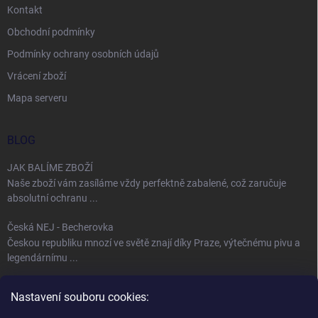
Kontakt
Obchodní podmínky
Podmínky ochrany osobních údajů
Vrácení zboží
Mapa serveru
BLOG
JAK BALÍME ZBOŽÍ
Naše zboží vám zasíláme vždy perfektně zabalené, což zaručuje
absolutní ochranu ...
Česká NEJ - Becherovka
Českou republiku mnozí ve světě znají díky Praze, výtečnému pivu a
legendárnímu ...
Úspěch jménem Bohemia Crystal
Nastavení souboru cookies:
Fenomén Bohemia Crystal sklo Bohemia Crystal, neboli český křišťál,
se používá ...