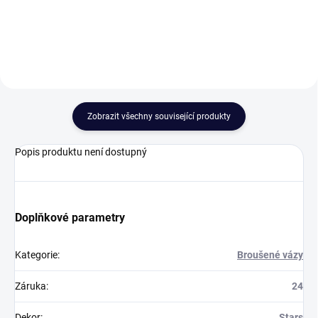
(230mm).Vzhledem k tvaru
křišťálové vázy doporučujeme
vázu použít pro...
Zobrazit všechny související produkty
Popis produktu není dostupný
Doplňkové parametry
Kategorie
:
Broušené vázy
Záruka
:
24
Dekor
:
Stars