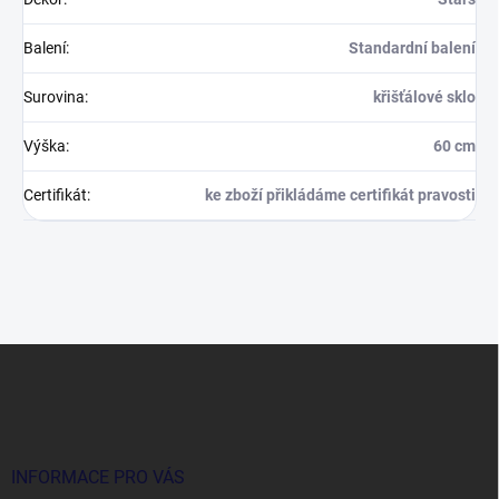
Balení
:
Standardní balení
Surovina
:
křišťálové sklo
Výška
:
60 cm
Certifikát
:
ke zboží přikládáme certifikát pravosti
Z
á
p
a
t
í
INFORMACE PRO VÁS