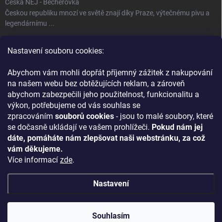
Česká NEJ - Becherovka
Českou republiku mnozí ve světě znají díky Praze, výtečnému pivu a
legendárnímu ...
Úspěch jménem Bohemia Crystal
Nastavení souboru cookies:
Fenomén Bohemia Crystal sklo Bohemia Crystal, neboli český křišťál,
se používá ...
Abychom vám mohli dopřát příjemný zážitek z nakupování
na našem webu bez obtěžujících reklam, a zároveň
abychom zabezpečili jeho použitelnost, funkcionalitu a
KONTAKT
výkon, potřebujeme od vás souhlas se
zpracováním
souborů cookies
- jsou to malé soubory, které
+420 727 837 524
se dočasně ukládají ve vašem prohlížeči.
Pokud nám jej
Náš Facebook
dáte, pomáháte nám zlepšovat naši webstránku, za což
vám děkujeme.
ontecrystal
Více informací
zde
.
Nastavení
Copyright 2026
ONTE CRYSTAL
. Všechna práva vyhrazena.
Upravit
nastavení cookies
Souhlasím