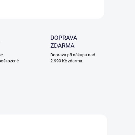
ZEPTAT SE
DOPRAVA
ZDARMA
e,
Doprava při nákupu nad
poškozené
2.999 Kč zdarma.
DNÉ K PÍSKOVÁNÍ
VHODNÉ K PÍSKOVÁNÍ