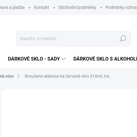
rava a platba
Kontakt
Obchodní podmínky
Podmínky ochra
Hledat
DÁRKOVÉ SKLO - SADY
DÁRKOVÉ SKLO S ALKOHO
né víno
Broušené sklenice na červené víno 310ml, Iris
Neohodnoceno
Podrobnosti hodnocení
ZNAČKA
VHODNÉ K PÍSKOVÁNÍ
o
Měr
ZVO