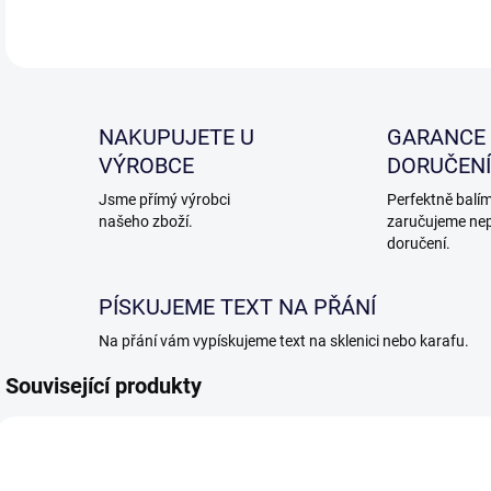
NAKUPUJETE U
GARANCE
VÝROBCE
DORUČENÍ
Jsme přímý výrobci
Perfektně balím
našeho zboží.
zaručujeme ne
doručení.
PÍSKUJEME TEXT NA PŘÁNÍ
Na přání vám vypískujeme text na sklenici nebo karafu.
Související produkty
VHODNÉ K PÍSKOVÁNÍ
VHO