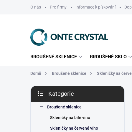
Přejít
O nás
Pro firmy
Informace k pískování
Dop
na
obsah
BROUŠENÉ SKLENICE
BROUŠENÉ SKLO
Domů
Broušené sklenice
Skleničky na červe
P
Kategorie
o
Přeskočit
s
kategorie
t
Broušené sklenice
r
Skleničky na bílé víno
a
n
Skleničky na červené víno