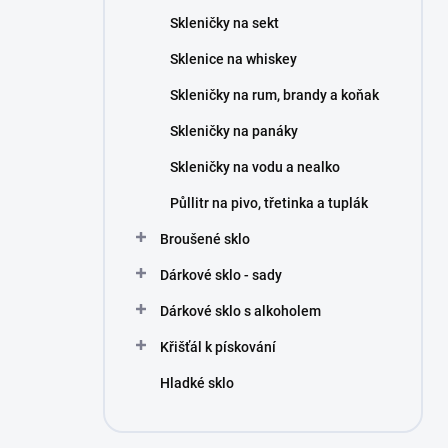
n
Skleničky na sekt
í
p
Sklenice na whiskey
a
n
Skleničky na rum, brandy a koňak
e
Skleničky na panáky
l
Skleničky na vodu a nealko
Půllitr na pivo, třetinka a tuplák
Broušené sklo
Dárkové sklo - sady
Dárkové sklo s alkoholem
Křišťál k pískování
Hladké sklo