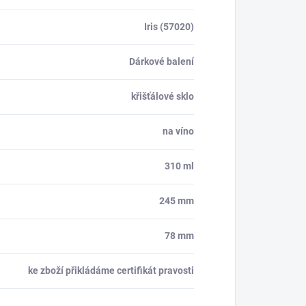
Iris (57020)
Dárkové balení
křišťálové sklo
na víno
310 ml
245 mm
78 mm
ke zboží přikládáme certifikát pravosti