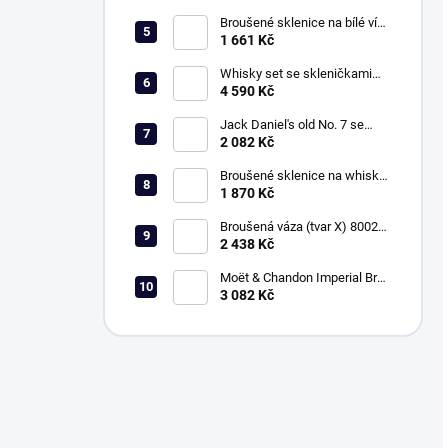
Broušené sklenice na bílé víno
260ml, Exclusive
1 661 Kč
Whisky set se skleničkami
330ml, Klasika
4 590 Kč
Jack Daniel's old No. 7 se
sklenicemi 330ml, Klasika
2 082 Kč
Broušené sklenice na whisky
330ml, Exclusive
1 870 Kč
Broušená váza (tvar X) 80029,
vel. 20,5cm, Klasika
2 438 Kč
Moët & Chandon Imperial Brut
a sklenice 150ml, Klasika
3 082 Kč