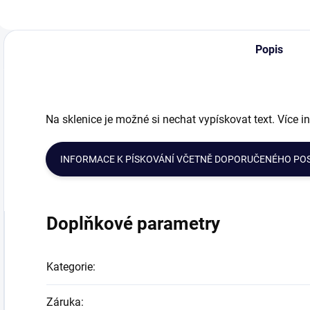
z křišťálového skla
ml.Skleničky jsou
k
Bohemia Crystal a
vyrobené z českého
o
je dekorována
tradičního skla s
P
Popis
ručním brusem.
příměsí oxidu
s
Láhev na víno...
olovnatého.
je
Každá...
Na sklenice je možné si nechat vypískovat text. Více i
INFORMACE K PÍSKOVÁNÍ VČETNĚ DOPORUČENÉHO PO
Doplňkové parametry
Kategorie
:
Záruka
: