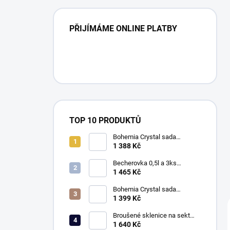
PŘIJÍMÁME ONLINE PLATBY
TOP 10 PRODUKTŮ
Bohemia Crystal sada
broušených sklenic na pivo -
1 388 Kč
420ml brus Mašle
Becherovka 0,5l a 3ks
skleniček 50ml, Klasika
1 465 Kč
Bohemia Crystal sada
broušených sklenic na pivo -
1 399 Kč
420ml brus Kometa
Broušené sklenice na sekt
150ml, Exclusive
1 640 Kč