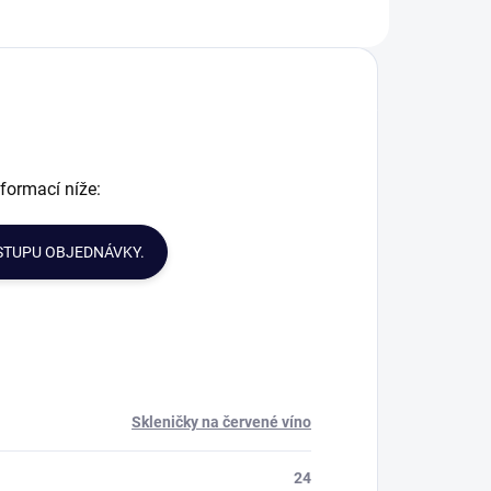
řišťálu, který
vyrobené z českého
bsahuje min. 24%
křišťálu, z českého
bO. Každá
tradičního skla.
klenka na bílé víno
Každá sklenička
...
je...
nformací níže:
STUPU OBJEDNÁVKY.
Skleničky na červené víno
24