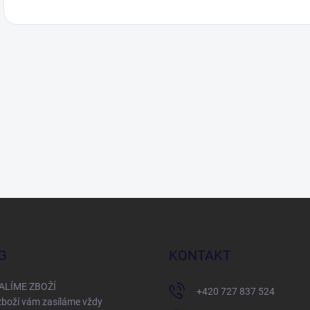
G
KONTAKT
ALÍME ZBOŽÍ
+420 727 837 524
boží vám zasíláme vždy