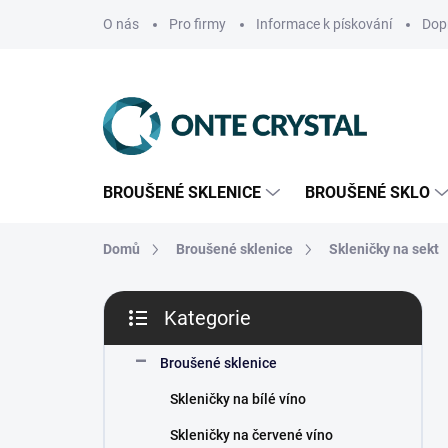
Přejít
O nás
Pro firmy
Informace k pískování
Dop
na
obsah
BROUŠENÉ SKLENICE
BROUŠENÉ SKLO
Domů
Broušené sklenice
Skleničky na sekt
P
Kategorie
o
Přeskočit
s
kategorie
t
Broušené sklenice
r
Skleničky na bílé víno
a
n
Skleničky na červené víno