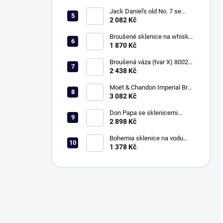
Jack Daniel's old No. 7 se
sklenicemi 330ml, Klasika
2 082 Kč
Broušené sklenice na whisky
330ml, Exclusive
1 870 Kč
Broušená váza (tvar X) 80029,
vel. 20,5cm, Klasika
2 438 Kč
Moët & Chandon Imperial Brut
a sklenice 150ml, Klasika
3 082 Kč
Don Papa se sklenicemi
250ml, Klasika
2 898 Kč
Bohemia sklenice na vodu
350ml, Klasika
1 378 Kč