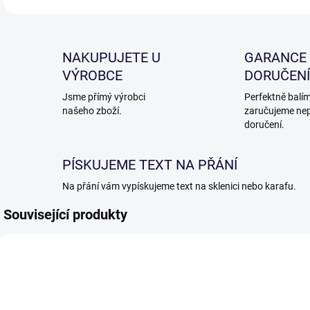
NAKUPUJETE U
GARANCE
VÝROBCE
DORUČENÍ
Jsme přímý výrobci
Perfektně balím
našeho zboží.
zaručujeme ne
doručení.
PÍSKUJEME TEXT NA PŘÁNÍ
Na přání vám vypískujeme text na sklenici nebo karafu.
Související produkty
VHODNÉ K PÍSKOVÁNÍ
VHO