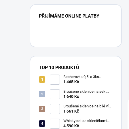
PŘIJÍMÁME ONLINE PLATBY
TOP 10 PRODUKTŮ
Becherovka 0,5l a 3ks
skleniček 50ml, Klasika
1 465 Kč
Broušené sklenice na sekt
150ml, Exclusive
1 640 Kč
Broušené sklenice na bílé víno
260ml, Exclusive
1 661 Kč
Whisky set se skleničkami
330ml, Klasika
4 590 Kč