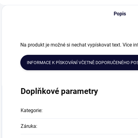
nebo loga
Jakostní šumivé
k
pozvedne váš dar
víno, který si vás
2
Popis
na vyšší úroveň.
získá
s
nezaměnitelnou...
t
Na produkt je možné si nechat vypískovat text. Více in
INFORMACE K PÍSKOVÁNÍ VČETNĚ DOPORUČENÉHO PO
Doplňkové parametry
Kategorie
:
Záruka
: