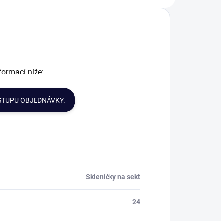
broušeny bohatým
terý obsahuje min.
brusem Klasik.
4 % PbO.Tato
Každá sada
ada skleniček je
skleniček je
aké vhodná...
obsahuje 2 či 6ks...
formací níže:
STUPU OBJEDNÁVKY.
Skleničky na sekt
24