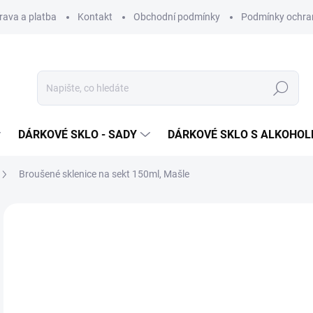
rava a platba
Kontakt
Obchodní podmínky
Podmínky ochra
Hledat
DÁRKOVÉ SKLO - SADY
DÁRKOVÉ SKLO S ALKOHO
Broušené sklenice na sekt 150ml, Mašle
Neohodnoceno
Podrobnosti hodnocení
ZNAČKA
VHODNÉ K PÍSKOVÁNÍ
o
Měr
ZVO