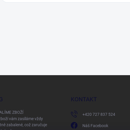
G
KONTAKT
ALÍME ZBOŽÍ
+420 727 837 524
boží vám zasíláme vždy
tně zabalené, což zaručuje
Náš Facebook