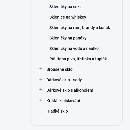
n
Skleničky na sekt
í
p
Sklenice na whiskey
a
n
Skleničky na rum, brandy a koňak
e
Skleničky na panáky
l
Skleničky na vodu a nealko
Půllitr na pivo, třetinka a tuplák
Broušené sklo
Dárkové sklo - sady
Dárkové sklo s alkoholem
Křišťál k pískování
Hladké sklo