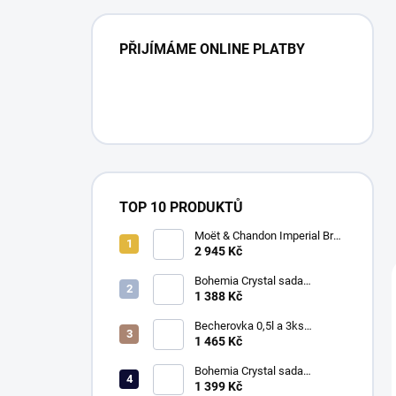
PŘIJÍMÁME ONLINE PLATBY
TOP 10 PRODUKTŮ
Moët & Chandon Imperial Brut
a sklenice 150ml, Mašle
2 945 Kč
Bohemia Crystal sada
broušených sklenic na pivo -
1 388 Kč
420ml brus Mašle
Becherovka 0,5l a 3ks
skleniček 50ml, Klasika
1 465 Kč
Bohemia Crystal sada
broušených sklenic na pivo -
1 399 Kč