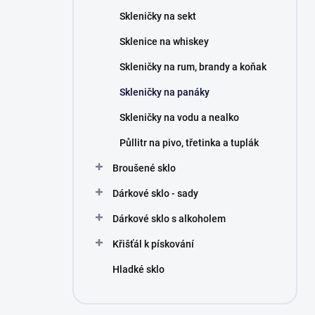
n
Skleničky na sekt
í
p
Sklenice na whiskey
a
n
Skleničky na rum, brandy a koňak
e
Skleničky na panáky
l
Skleničky na vodu a nealko
Půllitr na pivo, třetinka a tuplák
Broušené sklo
Dárkové sklo - sady
Dárkové sklo s alkoholem
Křišťál k pískování
Hladké sklo