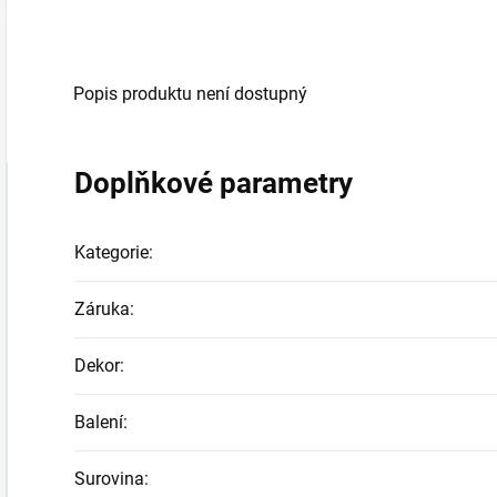
Becherovky s
skleněný panák je...
9
obsahem 0,7 l...
s
Popis produktu není dostupný
Doplňkové parametry
Kategorie
:
Záruka
:
Dekor
:
Balení
:
Surovina
: