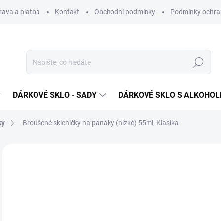
rava a platba
Kontakt
Obchodní podmínky
Podmínky ochra
Hledat
DÁRKOVÉ SKLO - SADY
DÁRKOVÉ SKLO S ALKOHO
ky
Broušené skleničky na panáky (nízké) 55ml, Klasika
Neohodnoceno
Podrobnosti hodnocení
ZNAČKA
1 
Měr
SK
cena
MŮŽ