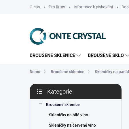
Přejít
O nás
Pro firmy
Informace k pískování
Dop
na
obsah
BROUŠENÉ SKLENICE
BROUŠENÉ SKLO
Domů
Broušené sklenice
Skleničky na paná
P
Kategorie
o
Přeskočit
s
kategorie
t
Broušené sklenice
r
Skleničky na bílé víno
a
n
Skleničky na červené víno