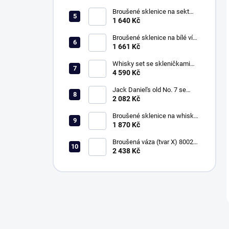
420ml brus Kometa
Broušené sklenice na sekt
150ml, Exclusive
1 640 Kč
Broušené sklenice na bílé víno
260ml, Exclusive
1 661 Kč
Whisky set se skleničkami
330ml, Klasika
4 590 Kč
Jack Daniel's old No. 7 se
sklenicemi 330ml, Klasika
2 082 Kč
Broušené sklenice na whisky
330ml, Exclusive
1 870 Kč
Broušená váza (tvar X) 80029,
vel. 20,5cm, Klasika
2 438 Kč