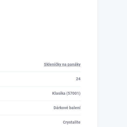
0 ml a je baleno v
které je však stále
adě sklenic po 2...
velmi
lesklé.Skleničky...
Skleničky na panáky
24
Klasika (57001)
Dárkové balení
Crystalite