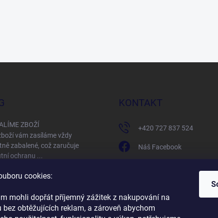
G
KONTAKT
ALÍME ZBOŽÍ
+420 727 837 524
boží vám zasíláme vždy
tně zabalené, což zaručuje
Náš Facebook
tní ochranu ...
ontecrystal
ouboru cookies:
 NEJ - Becherovka
S
 republiku mnozí ve světě znají
raze, výtečnému pivu a
 mohli dopřát příjemný zážitek z nakupování na
árnímu ...
bez obtěžujících reklam, a zároveň abychom