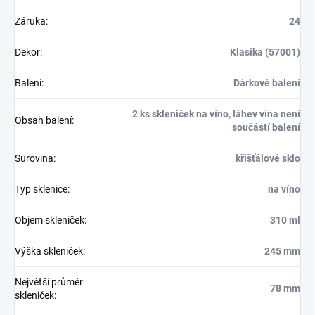
Záruka
:
24
Dekor
:
Klasika (57001)
Balení
:
Dárkové balení
2 ks skleniček na víno, láhev vína není
Obsah balení
:
součástí balení
Surovina
:
křišťálové sklo
Typ sklenice
:
na víno
Objem skleniček
:
310 ml
Výška skleniček
:
245 mm
Největší průměr
78 mm
skleniček
: