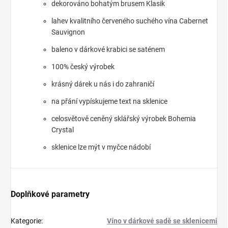
dekorováno bohatým brusem Klasik
lahev kvalitního červeného suchého vína Cabernet
Sauvignon
baleno v dárkové krabici se saténem
100% český výrobek
krásný dárek u nás i do zahraničí
na přání vypískujeme text na sklenice
celosvětově ceněný sklářský výrobek Bohemia
Crystal
sklenice lze mýt v myčce nádobí
Doplňkové parametry
Kategorie
:
Víno v dárkové sadě se sklenicemi