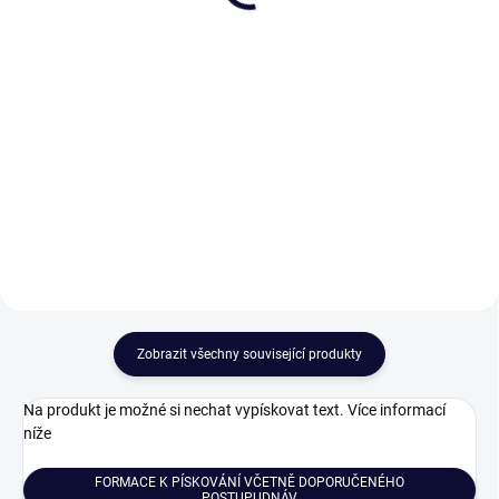
400 Kč
3 873 Kč
Detail
Do košíku
Proměňte univerzální dárek z
Láhev na víno pojme 750 ml a je
českého křišťálu v originál s
vhodná pro dekantaci červeného
jedinečným a osobním vzkazem.
vína. Karafa je vyrobená z
Pískování textu nebo loga
křišťálového skla Bohemia
pozvedne váš dar na vyšší
Crystal a je dekorována ručním
úroveň.
brusem. Láhev na víno...
Zobrazit všechny související produkty
Na produkt je možné si nechat vypískovat text. Více informací
níže
FORMACE K PÍSKOVÁNÍ VČETNĚ DOPORUČENÉHO
POSTUPUDNÁV