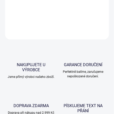
Na přání vám na náš výrobek vypískujeme text, motiv nebo logo.
Pozvedněte tímto váš dar na vyšší úroveň.
DETAILNÍ INFORMACE
ZEPTAT SE
NAKUPUJETE U
GARANCE DORUČENÍ
VÝROBCE
Perfektně balíme, zaručujeme
nepoškozené doručení.
Jsme přímý výrobci našeho zboží.
DOPRAVA ZDARMA
PÍSKUJEME TEXT NA
PŘÁNÍ
Doprava při nákupu nad 2.999 Kč