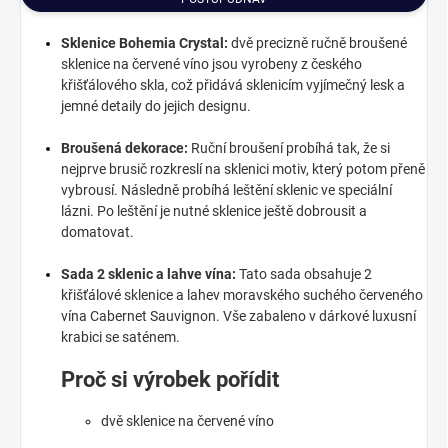
Sklenice Bohemia Crystal:
dvě precizně ručně broušené
sklenice na červené víno jsou vyrobeny z českého
křišťálového skla, což přidává sklenicím vyjímečný lesk a
jemné detaily do jejich designu.
Broušená dekorace:
Ruční broušení probíhá tak, že si
nejprve brusič rozkreslí na sklenici motiv, který potom přeně
vybrousí. Následně probíhá leštění sklenic ve speciální
lázni. Po leštění je nutné sklenice ještě dobrousit a
domatovat.
Sada 2 sklenic a lahve vína:
Tato sada obsahuje 2
křišťálové sklenice a lahev moravského suchého červeného
vína Cabernet Sauvignon. Vše zabaleno v dárkové luxusní
krabici se saténem.
Proč si výrobek pořídit
dvě sklenice na červené víno