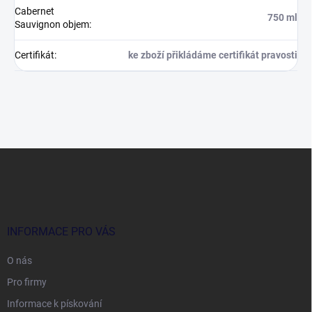
Cabernet
750 ml
Sauvignon objem
:
Certifikát
:
ke zboží přikládáme certifikát pravosti
Z
á
p
a
t
í
INFORMACE PRO VÁS
O nás
Pro firmy
Informace k pískování