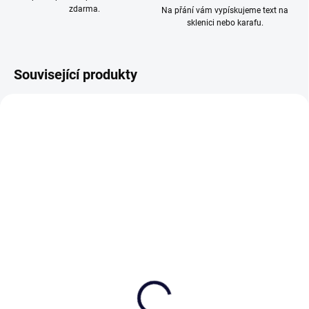
zdarma.
Na přání vám vypískujeme text na
sklenici nebo karafu.
Související produkty
DO VÝROBY
SKLADEM
(>5 KS)
(>5 KS)
Pískování textu nebo
Broušená karafa na víno
loga na přání
750ml, Klasika