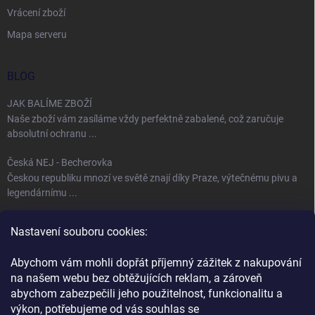
Vrácení zboží
Mapa serveru
BLOG
JAK BALÍME ZBOŽÍ
Naše zboží vám zasíláme vždy perfektně zabalené, což zaručuje
absolutní ochranu ...
Česká NEJ - Becherovka
Českou republiku mnozí ve světě znají díky Praze, výtečnému pivu a
legendárnímu ...
Úspěch jménem Bohemia Crystal
Nastavení souboru cookies:
Fenomén Bohemia Crystal sklo Bohemia Crystal, neboli český křišťál,
se používá ...
Abychom vám mohli dopřát příjemný zážitek z nakupování
na našem webu bez obtěžujících reklam, a zároveň
abychom zabezpečili jeho použitelnost, funkcionalitu a
KONTAKT
výkon, potřebujeme od vás souhlas se