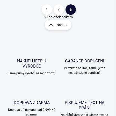
1
6
S
t
63
položek celkem
O
r
v
Nahoru
á
l
á
n
d
k
a
o
c
v
í
á
p
NAKUPUJETE U
GARANCE DORUČENÍ
n
r
VÝROBCE
v
í
Perfektně balíme, zaručujeme
k
nepoškozené doručení.
Jsme přímý výrobci našeho zboží.
y
v
ý
p
i
DOPRAVA ZDARMA
s
PÍSKUJEME TEXT NA
u
PŘÁNÍ
Doprava při nákupu nad 2.999 Kč
zdarma.
Na přání vám vypískujeme text na