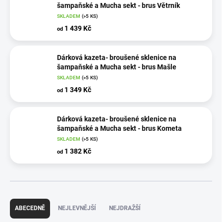
šampaňské a Mucha sekt - brus Větrník
SKLADEM
(>5 KS)
1 439 Kč
od
Dárková kazeta- broušené sklenice na
šampaňské a Mucha sekt - brus Mašle
SKLADEM
(>5 KS)
1 349 Kč
od
Dárková kazeta- broušené sklenice na
šampaňské a Mucha sekt - brus Kometa
SKLADEM
(>5 KS)
1 382 Kč
od
Ř
a
ABECEDNĚ
NEJLEVNĚJŠÍ
NEJDRAŽŠÍ
z