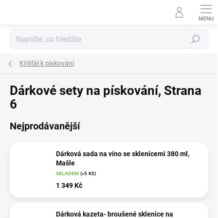
Přejít
na
obsah
Hledat
Křišťál k pískování
Dárkové sety na pískování
, Strana
6
Nejprodávanější
Dárková sada na víno se sklenicemi 380 ml,
Mašle
SKLADEM
(>5 KS)
1 349 Kč
Dárková kazeta- broušené sklenice na