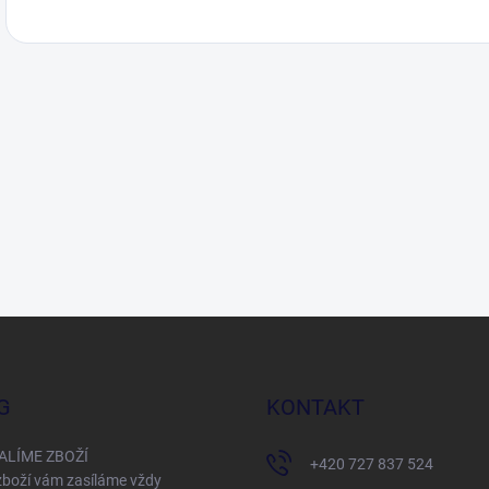
G
KONTAKT
ALÍME ZBOŽÍ
+420 727 837 524
boží vám zasíláme vždy