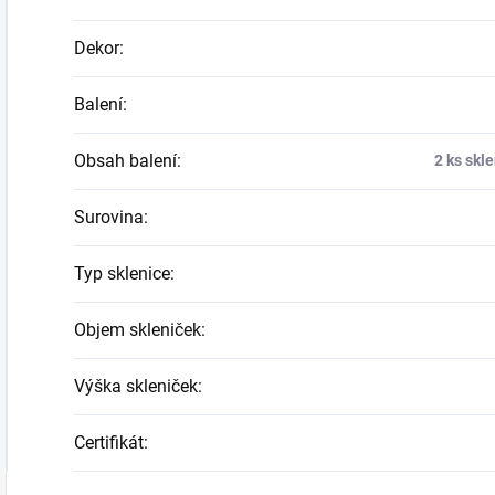
Dekor
:
Balení
:
Obsah balení
:
2 ks skl
Surovina
:
Typ sklenice
:
Objem skleniček
:
Výška skleniček
:
Certifikát
: