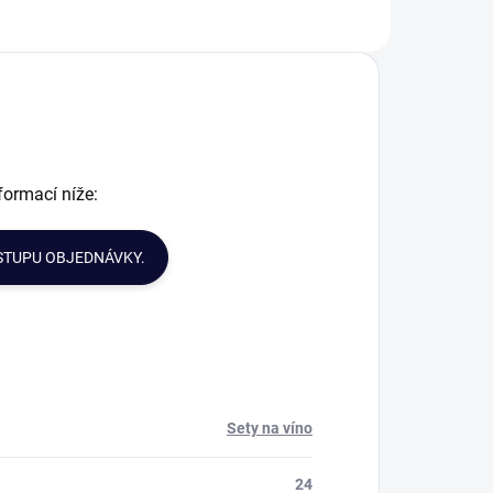
okonalým dárkem
doplníte, jsou
ro vaše blízké či
dokonalým dárkem
apř. obchodní
pro vaše blízké či
artnery. Skleničky
např. obchodní
a bílé víno...
partnery. Skleničky
na červené víno...
formací níže:
STUPU OBJEDNÁVKY.
Sety na víno
24