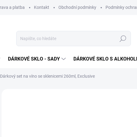
rava a platba
Kontakt
Obchodní podmínky
Podmínky ochra
Hledat
DÁRKOVÉ SKLO - SADY
DÁRKOVÉ SKLO S ALKOHO
Dárkový set na víno se sklenicemi 260ml, Exclusive
Neohodnoceno
Podrobnosti hodnocení
ZNAČKA
VHODNÉ K PÍSKOVÁNÍ
1 
Měr
SK