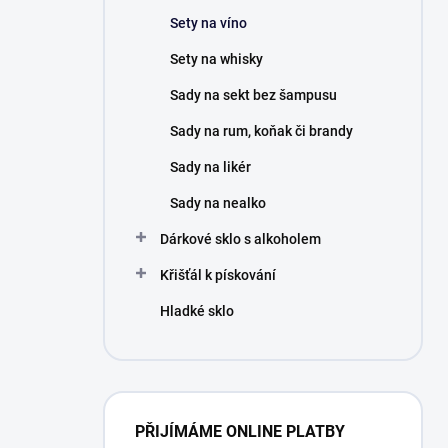
n
Sety na víno
í
p
Sety na whisky
a
n
Sady na sekt bez šampusu
e
Sady na rum, koňak či brandy
l
Sady na likér
Sady na nealko
Dárkové sklo s alkoholem
Křišťál k pískování
Hladké sklo
PŘIJÍMÁME ONLINE PLATBY