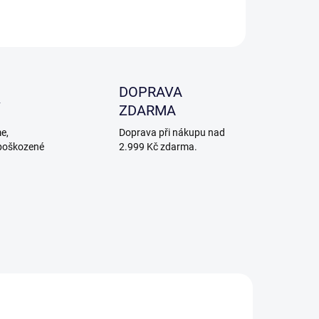
ZEPTAT SE
DOPRAVA
ZDARMA
e,
Doprava při nákupu nad
poškozené
2.999 Kč zdarma.
DNÉ K PÍSKOVÁNÍ
VHODNÉ K PÍSKOVÁNÍ