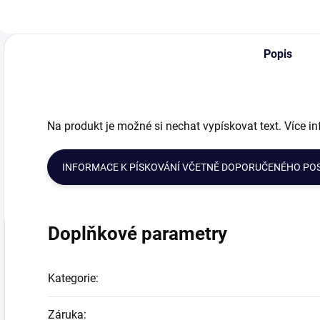
osobním vzkazem.
českého křišťálu,
d
Pískování textu
který je dekorován
p
nebo loga
ručním broušením.
n
pozvedne váš dar
Dekantační karafa
p
Popis
na vyšší úroveň.
má praktický...
n
Na produkt je možné si nechat vypískovat text. Více in
INFORMACE K PÍSKOVÁNÍ VČETNĚ DOPORUČENÉHO PO
Doplňkové parametry
Kategorie
:
Záruka
: