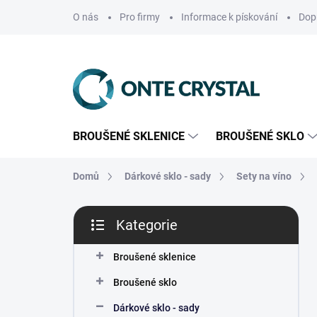
Přejít
O nás
Pro firmy
Informace k pískování
Dop
na
obsah
BROUŠENÉ SKLENICE
BROUŠENÉ SKLO
Domů
Dárkové sklo - sady
Sety na víno
P
Kategorie
o
Přeskočit
s
kategorie
t
Broušené sklenice
r
Broušené sklo
a
n
Dárkové sklo - sady