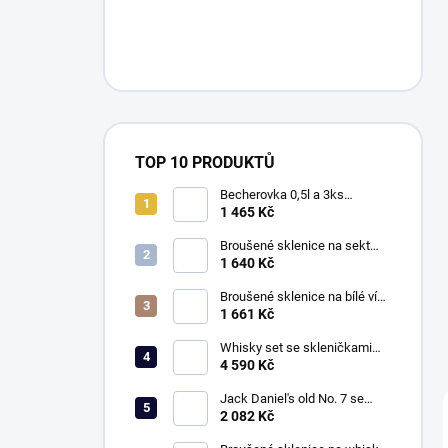
TOP 10 PRODUKTŮ
Becherovka 0,5l a 3ks
skleniček 50ml, Klasika
1 465 Kč
Broušené sklenice na sekt
150ml, Exclusive
1 640 Kč
Broušené sklenice na bílé víno
260ml, Exclusive
1 661 Kč
Whisky set se skleničkami
330ml, Klasika
4 590 Kč
Jack Daniel's old No. 7 se
sklenicemi 330ml, Klasika
2 082 Kč