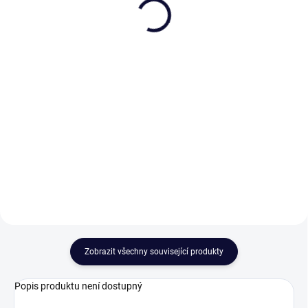
se sklenicemi 330ml,
Exclusive
Klasika
2 569 Kč
2 082 Kč
Do košíku
Do košíku
Nejlepší irská whiskey je
Dárkové balení Jack Daniel’s
legendární třikrát destilovaná
Tennessee whiskey se sklenicemi
Tullamore Dew. Tulamorka patří
z českého křišťálu udělá radost
mezi univerzální whisky, které
každému muži, který si rád
chutnají s ledem, v koktejlech ale i
vychutná dokonalou whisky. Tato
při pokojové...
ikonická whiskey z...
Zobrazit všechny související produkty
Popis produktu není dostupný