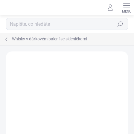
Přejít
na
obsah
Hledat
Whisky v dárkovém balení se skleničkami
Neohodnoceno
Podrobnosti hodnocení
ZNAČKA:
ONTE CRYSTAL