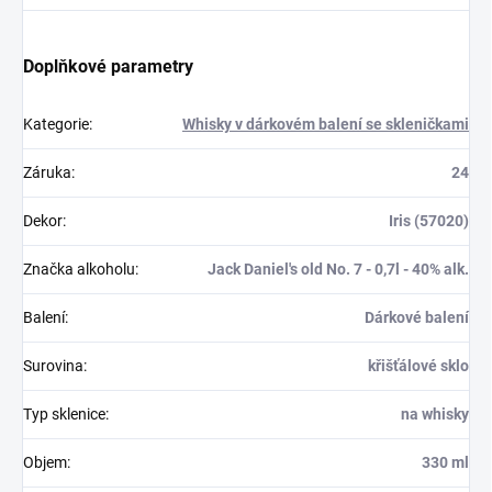
Doplňkové parametry
Kategorie
:
Whisky v dárkovém balení se skleničkami
Záruka
:
24
Dekor
:
Iris (57020)
Značka alkoholu
:
Jack Daniel's old No. 7 - 0,7l - 40% alk.
Balení
:
Dárkové balení
Surovina
:
křišťálové sklo
Typ sklenice
:
na whisky
Objem
:
330 ml