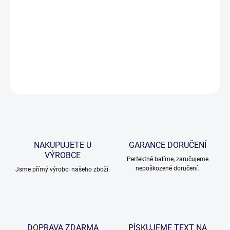
světě. Whisky má jemnou chuť, kterou získává díky překapávání
přes vrstvu uhlí javoru cukrodárného a také díky zrání v dubových
sudech z amerického bílého dubu.
Sytá středně medovinová barva krásně vynikne v kvalitním
křišťálovém skle. Dobrou whisky je třeba vychutnat všemi smysly.
ZEPTAT SE
NAKUPUJETE U
GARANCE DORUČENÍ
VÝROBCE
Perfektně balíme, zaručujeme
nepoškozené doručení.
Jsme přímý výrobci našeho zboží.
DOPRAVA ZDARMA
PÍSKUJEME TEXT NA