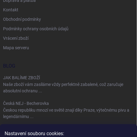
Doprava a platba
Kontakt
Obchodní podmínky
Podmínky ochrany osobních údajů
Vrácení zboží
Mapa serveru
BLOG
JAK BALÍME ZBOŽÍ
Naše zboží vám zasíláme vždy perfektně zabalené, což zaručuje
absolutní ochranu ...
Česká NEJ - Becherovka
Českou republiku mnozí ve světě znají díky Praze, výtečnému pivu a
legendárnímu ...
Úspěch jménem Bohemia Crystal
Nastavení souboru cookies:
Fenomén Bohemia Crystal sklo Bohemia Crystal, neboli český křišťál,