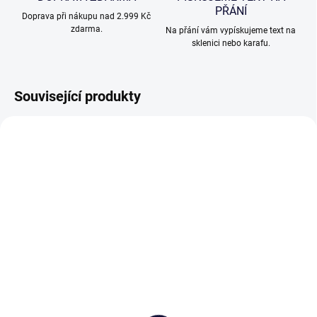
PŘÁNÍ
Doprava při nákupu nad 2.999 Kč
zdarma.
Na přání vám vypískujeme text na
sklenici nebo karafu.
Související produkty
SKLADEM
(>5 KS)
SKLADEM
(>5 KS)
Tullamore Dew se
Jack Daniel's old No. 7
sklenicemi 330ml,