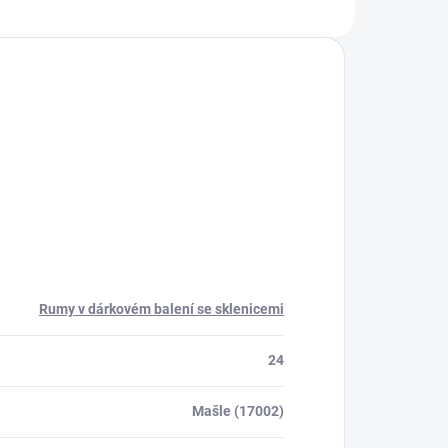
aramelu,
17. století s
ečených banánů,
výhradně ruční
ušeného zázvoru,
výrobou včetně
anilky, kokosu
míchání.Rum je
ebo...
vyrobený z 8...
Rumy v dárkovém balení se sklenicemi
24
Mašle (17002)