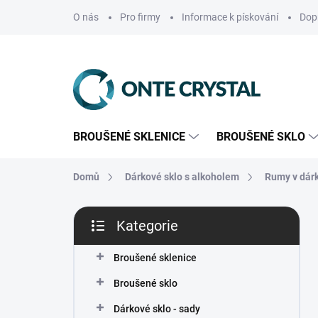
Přejít
O nás
Pro firmy
Informace k pískování
Dop
na
obsah
BROUŠENÉ SKLENICE
BROUŠENÉ SKLO
Domů
Dárkové sklo s alkoholem
Rumy v dárk
P
Kategorie
o
Přeskočit
s
kategorie
t
Broušené sklenice
r
Broušené sklo
a
n
Dárkové sklo - sady