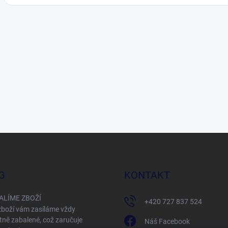
G
KONTAKT
ALÍME ZBOŽÍ
+420 727 837 524
boží vám zasíláme vždy
tně zabalené, což zaručuje
Náš Facebook