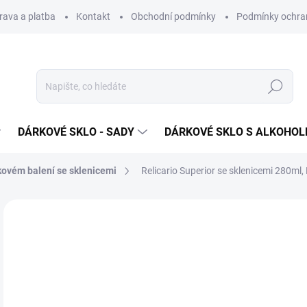
rava a platba
Kontakt
Obchodní podmínky
Podmínky ochra
Hledat
DÁRKOVÉ SKLO - SADY
DÁRKOVÉ SKLO S ALKOHO
ovém balení se sklenicemi
Relicario Superior se sklenicemi 280ml,
Neohodnoceno
Podrobnosti hodnocení
ZNAČKA
2 
Měr
SK
cena
MŮŽ