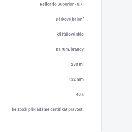
Relicario Superior - 0,7l
Dárkové balení
křišťálové sklo
na rum, brandy
280 ml
132 mm
40%
ke zboží přikládáme certifikát pravosti