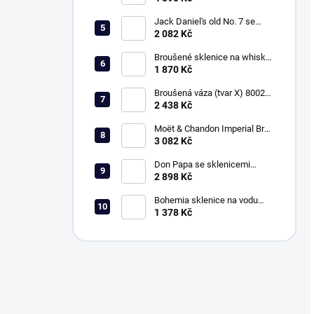
Jack Daniel's old No. 7 se
sklenicemi 330ml, Klasika
2 082 Kč
Broušené sklenice na whisky
330ml, Exclusive
1 870 Kč
Broušená váza (tvar X) 80029,
vel. 20,5cm, Klasika
2 438 Kč
Moët & Chandon Imperial Brut
a sklenice 150ml, Klasika
3 082 Kč
Don Papa se sklenicemi
250ml, Klasika
2 898 Kč
Bohemia sklenice na vodu
350ml, Klasika
1 378 Kč