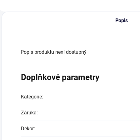
výrobek. To je
rumů, které zrály v
k
skvělý A.H. Riise
sudech po
p
Gold Medal 1888.
bourbonu a whisky.
s
Popis
Tento nejlepší rum
Mantuano, volně
v
vám...
přeloženo jako...
n
Popis produktu není dostupný
Doplňkové parametry
Kategorie
:
Záruka
:
Dekor
: