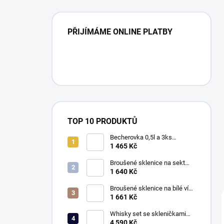
PŘIJÍMÁME ONLINE PLATBY
TOP 10 PRODUKTŮ
Becherovka 0,5l a 3ks
skleniček 50ml, Klasika
1 465 Kč
Broušené sklenice na sekt
150ml, Exclusive
1 640 Kč
Broušené sklenice na bílé víno
260ml, Exclusive
1 661 Kč
Whisky set se skleničkami
330ml, Klasika
4 590 Kč