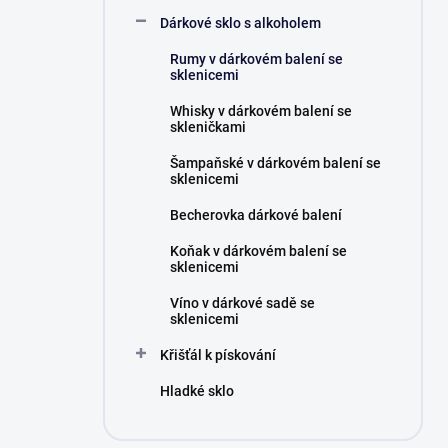
n
Dárkové sklo s alkoholem
í
p
Rumy v dárkovém balení se
a
sklenicemi
n
Whisky v dárkovém balení se
e
skleničkami
l
Šampaňské v dárkovém balení se
sklenicemi
Becherovka dárkové balení
Koňak v dárkovém balení se
sklenicemi
Víno v dárkové sadě se
sklenicemi
Křišťál k pískování
Hladké sklo