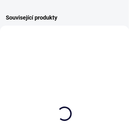
Související produkty
VHODNÉ K PÍSKOVÁNÍ
SKLADEM
SKLADEM
(>5 KS)
(>5 KS)
Quadro whisky set 1+6ks
Whisky set se
skleničkami 330ml,
1 890 Kč
Exclusive
Do košíku
5 323 Kč
od