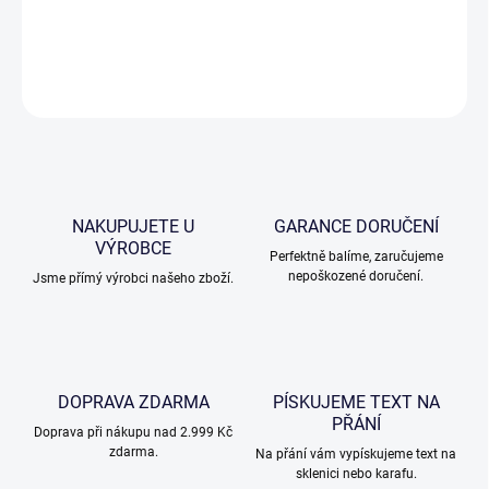
Dárkový set na whisky patří mezi luxusní dárkové sklo Bohemia
Crystal.
ZEPTAT SE
NAKUPUJETE U
GARANCE DORUČENÍ
VÝROBCE
Perfektně balíme, zaručujeme
nepoškozené doručení.
Jsme přímý výrobci našeho zboží.
DOPRAVA ZDARMA
PÍSKUJEME TEXT NA
PŘÁNÍ
Doprava při nákupu nad 2.999 Kč
zdarma.
Na přání vám vypískujeme text na
sklenici nebo karafu.