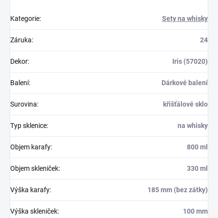
Kategorie
:
Sety na whisky
Záruka
:
24
Dekor
:
Iris (57020)
Balení
:
Dárkové balení
Surovina
:
křišťálové sklo
Typ sklenice
:
na whisky
Objem karafy
:
800 ml
Objem skleniček
:
330 ml
Výška karafy
:
185 mm (bez zátky)
Výška skleniček
:
100 mm