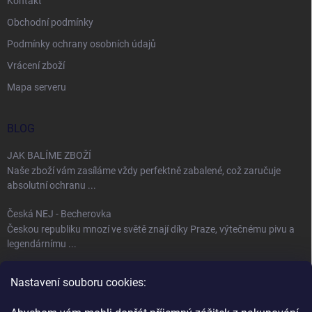
Kontakt
Obchodní podmínky
Podmínky ochrany osobních údajů
Vrácení zboží
Mapa serveru
BLOG
JAK BALÍME ZBOŽÍ
Naše zboží vám zasíláme vždy perfektně zabalené, což zaručuje
absolutní ochranu ...
Česká NEJ - Becherovka
Českou republiku mnozí ve světě znají díky Praze, výtečnému pivu a
legendárnímu ...
Úspěch jménem Bohemia Crystal
Nastavení souboru cookies:
Fenomén Bohemia Crystal sklo Bohemia Crystal, neboli český křišťál,
se používá ...