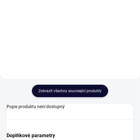
Dopřejte si whisky z moderního
Detail
whisky setu Quadro od výrobce
Crystalite Bohemia. Řada Quadro
Set na whiskey v luxusním
je vyrobena z bezolovnatého skla
dárkovém balení s imitací saténu.
s příměsí titanu. Toto čiré, hladké
Dárkové sklo, které nadchne
sklo nechá...
nejednoho muže.Whiskey set
kombinuje láhev na whisky a
sklenice. V nabídce je několik...
Zobrazit všechny související produkty
Popis produktu není dostupný
Doplňkové parametry