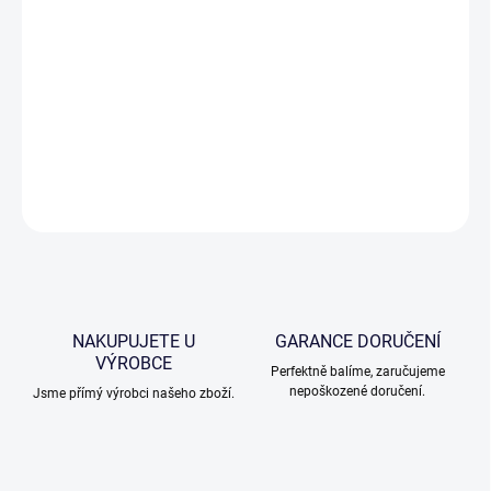
DETAILNÍ INFORMACE
ZEPTAT SE
NAKUPUJETE U
GARANCE DORUČENÍ
VÝROBCE
Perfektně balíme, zaručujeme
nepoškozené doručení.
Jsme přímý výrobci našeho zboží.