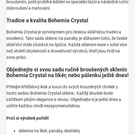
broušením, poté probíhá leštění ve speciální lázni a následně ruční
dobroušení a matování.
Tradice a kvalita Bohemia Crystal
Bohemia Crystal je synonymem pro českou sklářskou tradici a
excelenci. Tato sada sklenic na panáky je důkazem toho, že české
sklářství stále zůstává na špičce. Každá sklenice nese v sobě více
než století zkušeností a dovedností výrobců, kteří jsou hrdí na
svou práci.
Objednejte si svou sadu ručně broušených sklenic
Bohemia Crystal na likér, nebo pálenku ještě dnes!
Přidejte křišťálový lesk a luxus do svých kouzelných chvilek s
touto sadou Bohemia Crystal sklenic. Každý doušek bude
zážitkem plným elegance a vkusu. Objednejte si je ještě dnes a
učiňte každou chvíli nezapomenutelnou.
Proč si výrobek pořídit
sklenice na likér, panáky, destiláty