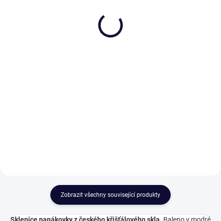
Broušené sklenice na
Broušené sklenice na
bílé víno 260ml,
červené víno 310ml,
Exclusive
Exclusive
1 661 Kč
1 692 Kč
od
od
Detail
Detail
Broušené sklenice na bílé víno
Broušené skleničky, které jsou
260ml, Exclusive, v sobě spojují
vhodné na červené víno a mají
tradiční české řemeslo a precizní
obsah 310 ml.Sklenice jsou
ruční brus pro výjimečný zážitek z
vyrobené z českého křišťálu, který
degustace. Každý kus z kolekce
obsahuje min. 24% PbO. Každá
ONTE CRYSTAL...
sklenka na bílé víno je...
Zobrazit všechny související produkty
Sklenice panákovky z českého křišťálového skla.
Baleno v modré