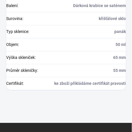
Balení
:
Dárková krabice se saténem
Surovina
:
křišťálové sklo
Typ sklenice
:
panák
Objem
:
50 ml
Výška skleniček
:
65 mm
Průměr skleničky
:
55 mm
Certifikát
:
ke zboží přikládáme certifikát pravosti
Z