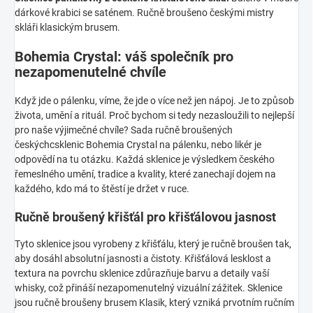
dárkové krabici se saténem. Ručně broušeno českými mistry
skláři klasickým brusem.
Bohemia Crystal: váš společník pro
nezapomenutelné chvíle
Když jde o pálenku, víme, že jde o více než jen nápoj. Je to způsob
života, umění a rituál. Proč bychom si tedy nezasloužili to nejlepší
pro naše výjimečné chvíle? Sada ručně broušených
českýchcsklenic Bohemia Crystal na pálenku, nebo likér je
odpovědí na tu otázku. Každá sklenice je výsledkem českého
řemeslného umění, tradice a kvality, které zanechají dojem na
každého, kdo má to štěstí je držet v ruce.
Ručně broušený křišťál pro křišťálovou jasnost
Tyto sklenice jsou vyrobeny z křišťálu, který je ručně broušen tak,
aby dosáhl absolutní jasnosti a čistoty. Křišťálová lesklost a
textura na povrchu sklenice zdůrazňuje barvu a detaily vaší
whisky, což přináší nezapomenutelný vizuální zážitek. Sklenice
jsou ručně broušeny brusem Klasik, který vzniká prvotním ručním