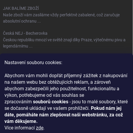
JAK BALÍME ZBOŽÍ
Naše zboží vám zasíláme vždy perfektně zabalené, což zaručuje
absolutní ochranu ...
Česká NEJ - Becherovka
Českou republiku mnozí ve světě znají díky Praze, výtečnému pivu a
legendárnímu ...
Úspěch jménem Bohemia Crystal
Nastavení souboru cookies:
Fenomén Bohemia Crystal sklo Bohemia Crystal, neboli český křišťál,
se používá ...
Abychom vám mohli dopřát příjemný zážitek z nakupování
na našem webu bez obtěžujících reklam, a zároveň
abychom zabezpečili jeho použitelnost, funkcionalitu a
KONTAKT
výkon, potřebujeme od vás souhlas se
zpracováním
souborů cookies
- jsou to malé soubory, které
+420 727 837 524
se dočasně ukládají ve vašem prohlížeči.
Pokud nám jej
Náš Facebook
dáte, pomáháte nám zlepšovat naši webstránku, za což
vám děkujeme.
ontecrystal
Více informací
zde
.