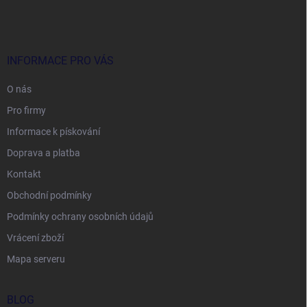
á
p
a
t
í
INFORMACE PRO VÁS
O nás
Pro firmy
Informace k pískování
Doprava a platba
Kontakt
Obchodní podmínky
Podmínky ochrany osobních údajů
Vrácení zboží
Mapa serveru
BLOG