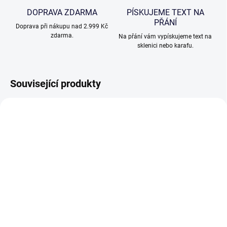
DOPRAVA ZDARMA
PÍSKUJEME TEXT NA
PŘÁNÍ
Doprava při nákupu nad 2.999 Kč
zdarma.
Na přání vám vypískujeme text na
sklenici nebo karafu.
Související produkty
VHODNÉ K PÍSKOVÁNÍ
VHODNÉ K PÍSKOVÁNÍ
SKLADEM
SKLADEM
(>5 KS)
(>5 KS)