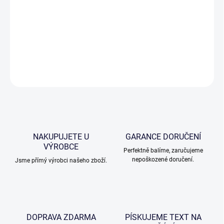
Šampus Bohemia se skleničkami na sekt je krásnou ukázkou
dárkového skla. Náš tip - na sklenice vypískujeme text, logo nebo
motiv.
DETAILNÍ INFORMACE
ZEPTAT SE
NAKUPUJETE U
GARANCE DORUČENÍ
VÝROBCE
Perfektně balíme, zaručujeme
nepoškozené doručení.
Jsme přímý výrobci našeho zboží.
DOPRAVA ZDARMA
PÍSKUJEME TEXT NA