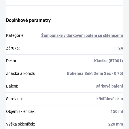
Doplňkové parametry
Kategorie
:
Šampaňské v dárkovém balení se sklenicemi
Záruka
:
24
Dekor
:
Klasika (57001)
Značka alkoholu
:
Bohemia Sekt Demi Sec - 0,75l
Balení
:
Dárkové balení
Surovina
:
křišťálové sklo
Objem skleniček
:
150 ml
Výška skleniček
:
220 mm