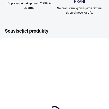
PŘÁNÍ
Doprava při nákupu nad 2.999 Kč
zdarma.
Na přání vám vypískujeme text na
sklenici nebo karafu.
Související produkty
VHODNÉ K PÍSKOVÁNÍ
DO VÝROBY
SKLADEM
(>5 KS)
(>5 KS)
Pískování textu nebo
Bohemia Sekt Demi Sec
loga na přání
se skleničkami 150ml,