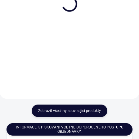
Mašle
400 Kč
1 448 Kč
od
Detail
Detail
Proměňte univerzální dárek z
českého křišťálu v originál s
Skleničky na šampaňské s lahví
jedinečným a osobním vzkazem.
Bohemia Sektu jsou baleny v
Pískování textu nebo loga
luxusní dárkové kazetě. Každý set
pozvedne váš dar na vyšší
obsahuje 2, 4 nebo 6 sklenic na
úroveň.
šampaňské. Set lze zakoupit i bez
láhve...
Zobrazit všechny související produkty
INFORMACE K PÍSKOVÁNÍ VČETNĚ DOPORUČENÉHO POSTUPU
OBJEDNÁVKY.