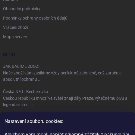
Obchodní podmínky
Podmínky ochrany osobních údajů
Vrácení zboží
Mapa serveru
BLOG
JAK BALÍME ZBOŽÍ
Naše zboží vám zasíláme vždy perfektně zabalené, což zaručuje
absolutní ochranu ...
Česká NEJ - Becherovka
Českou republiku mnozí ve světě znají díky Praze, výtečnému pivu a
legendárnímu ...
Úspěch jménem Bohemia Crystal
Nastavení souboru cookies:
Fenomén Bohemia Crystal sklo Bohemia Crystal, neboli český křišťál,
se používá ...
Abychom vám mohli dopřát příjemný zážitek z nakupování