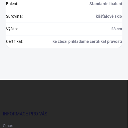
Balení
:
Standardní balení
Surovina
:
křišťálové sklo
Výška
:
28 cm
Certifikát
:
ke zboží přikládáme certifikát pravosti
Z
á
p
a
t
í
INFORMACE PRO VÁS
O nás