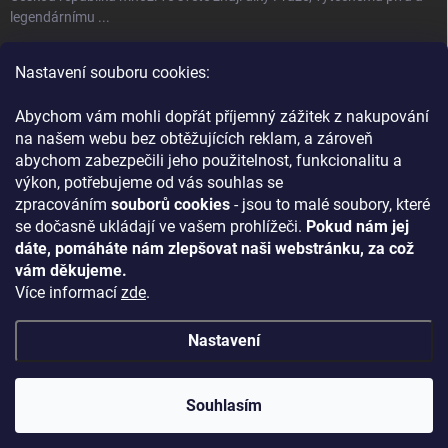
legendárnímu ...
Úspěch jménem Bohemia Crystal
Nastavení souboru cookies:
Fenomén Bohemia Crystal sklo Bohemia Crystal, neboli český křišťál,
se používá ...
Abychom vám mohli dopřát příjemný zážitek z nakupování
na našem webu bez obtěžujících reklam, a zároveň
abychom zabezpečili jeho použitelnost, funkcionalitu a
KONTAKT
výkon, potřebujeme od vás souhlas se
zpracováním
souborů cookies
- jsou to malé soubory, které
+420 727 837 524
se dočasně ukládají ve vašem prohlížeči.
Pokud nám jej
Náš Facebook
dáte, pomáháte nám zlepšovat naši webstránku, za což
vám děkujeme.
ontecrystal
Více informací
zde
.
Nastavení
Copyright 2026
ONTE CRYSTAL
. Všechna práva vyhrazena.
Upravit
nastavení cookies
Souhlasím
Vytvořil Shoptet